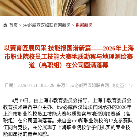
首页
>
bw必威西汉姆联官网新闻
>
系部新闻
以赛育匠展风采 技能报国谱新篇——2026年上海
市职业院校员工技能大赛地质勘察与地理测绘赛
道（高职组）在公司圆满落幕
日期：2026-04-21 10:23:26 来源：bw必威西汉姆联官网 浏览量：
47
4月19日，由上海市教育委员会指导、上海市教育委员会
教育技术装备中心主办、bw必威西汉姆联官网承办的2026年
上海市职业院校员工技能大赛地质勘察与地理测绘赛道（高
职组）在公司圆满落幕。来自全市9所职业院校的17支参赛队
伍同台竞技，充分展现了上海职业院校学子
们
扎实的专业技
能和昂扬的青春风貌。